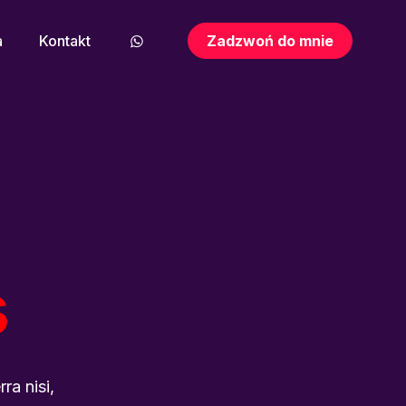
a
Kontakt
Zadzwoń do mnie
s
ra nisi,