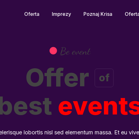
Oferta
Imprezy
Poznaj Krisa
Ofert
●
Be event
Offer
of
best
event
elerisque lobortis nisl sed elementum massa. Et eu viver